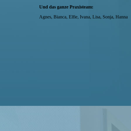
Und das ganze Praxisteam:
Agnes, Bianca, Elfie, Ivana, Lisa, Sonja, Hanna