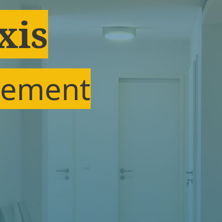
xis
Klement